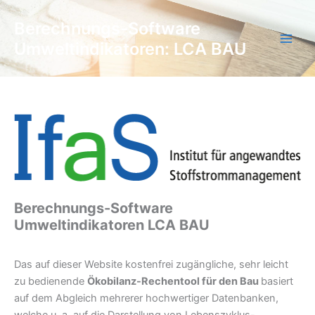
Zum
Berechnungs-Software
Inhalt
springen
Umweltindikatoren: LCA BAU
Berechnungs-Software
Umweltindikatoren LCA BAU
Das auf dieser Website kostenfrei zugängliche, sehr leicht
zu bedienende
Ökobilanz-Rechentool für den Bau
basiert
auf dem Abgleich mehrerer hochwertiger Datenbanken,
welche u. a. auf die Darstellung von Lebenszyklus-